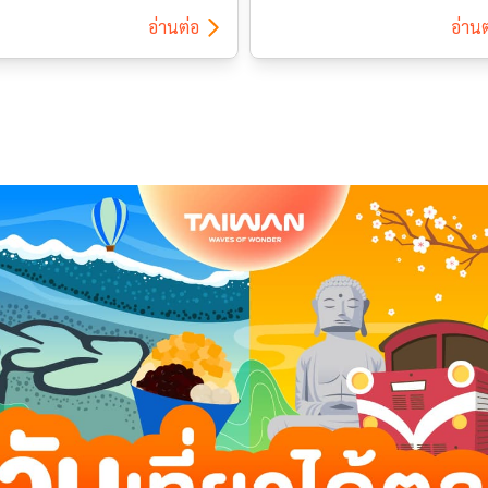
Proposal เสนอผลงาน แนวความ
ชาวต่างชาติที่ประสงค์เดินทางเข
อ่านต่อ
อ่านต
ารทำภาพยนตร์สั้น (Nonfiction)
ไต้หวัน จะต้องมีคุณสมบัติตาม
ยาว 7 – 15 นาที นำเสนอ
เงื่อนไขดังต่อไปนี้ เริ่มบังคับใช้ตั้
วันผ่านมุมมองที่หลากหลาย (ไม่
7 มี.ค. 2565 เป็นต้นไป ผู้ที่มีบัต
ดรูปแบบ) ผู้เข้ารอบสุดท้าย 40
ที่อยู่ (ARC) ผู้ที่เดินทางมาไต้หว
 มีโอกาสเข้าร่วม Workshop การ
ด้วยสาเหตุ 3 ประการคือ : ภารกิ
พยนตร์ที่ไต้หวันโดยไม่เสียค่า
ทางการทูต การติดต่อทางการค้า
ายเพิ่มเติม […]