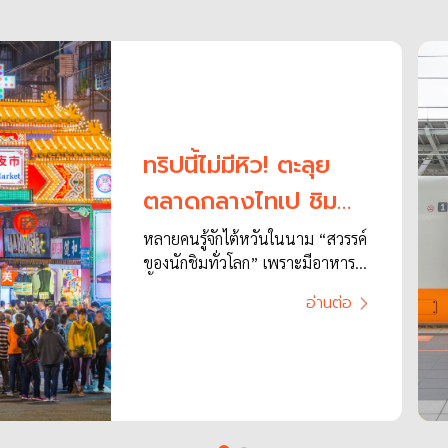
ทริปนี้ไม่มีหิว! ตะลุย
ตลาดกลางไทเป ชิม
ของอร่อยที่ตลาดกลาง
หลายคนรู้จักไต้หวันในนาม “สวรรค์
ของนักชิมทั่วโลก” เพราะมีอาหาร
คืนหราเหอ
พื้นเมืองและอาหารจีนให้ได้ชิมกัน
อ่านต่อ
ด้วยรสชาติของอาหารที่อร่อยเข้ม
ข้น แน่นทั้งเนื้อและเครื่องปรุง ทำให้
อาหารไต้หวันติดโผ “สุดยอดเมนู
เด็ด” ที่นักชิมจากทั่วโลกต้องมาลิ้ม
ลอง ! นอกจากอาหารจะมีรสชาติ
อร่อยโดดเด่นแล้ว วัฒนธรรมการกิน