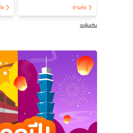
้า
ประจำกรุงเทพฯ ชวนร่วมสนุกกับ
“Phoenix Da
่อ
อ่านต่อ
กิจกรรม “Superfan แดนไต้หวัน“
กระดาษประจำป
งแต่
ตามล่าหาผู้ชนะหนึ่งเดียว บินลัดฟ้า
โคมไฟหลักจะถู
รถิ่น
เที่ยวฟรี ลุ้นรับตั๋วเครื่องบินกรุงเทพฯ-
เปิดเทศกาลซึ่ง
ดูเพิ่มเติม
ัน
ไทเป จาก Starlux Airlines Voucher
กุมภาพันธ์ 25
จ
ส่วนลดจากKKDAY เงินรางวัลในการ
ชาตินครเกาสงหร
 […]
ท่องเที่ยว และรางวัลอื่นๆอีกมากมาย
โคมไฟไต้หวันก
ลงทะเบียนเข้ามาร่วมตอบคำถาม
ครั้งในรอบ 20 
ผ่านลิ้งค์ […]
ได้เห็นการพั
เปลี่ยนแปลงขอ
สองทศวรรษที่ผ
โคมไฟไต้หวันจ