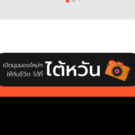
ของคนไต้หวันก็น่าสนใจไม่แพ้กัน
ซึ่งแหล่งท่องเที่ยวยอดฮิตที่คน
ไต้หวันชอบไปตะลุยชิมอาหารอร่อย
หนีไม่พ้น “ตลาดกลางคืนเหราเหอ”
(Raohe Night Market) Street
food ย่านดังแห่งเมืองไทเป […]
ไต้หวัน
เปิดมุมมองใหม่ๆ
ให้กับชีวิต ได้ที่