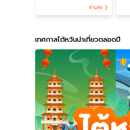
ส่ง 
อ่านต่อ
คิดก
ความ
ไต้ห
จำกั
ท่าน
เทศกาลไต้หวันน่าเที่ยวตลอดปี
ทำภา
ใช้จ่