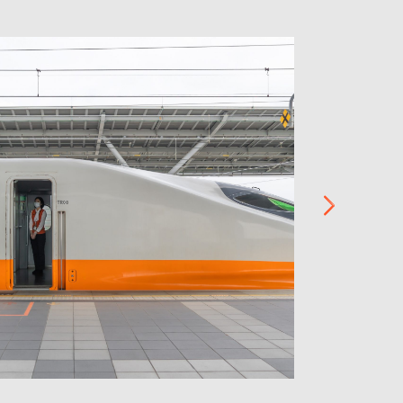
ม
ไ
เ
ค
ค
เ
ส
อ
ร
ส