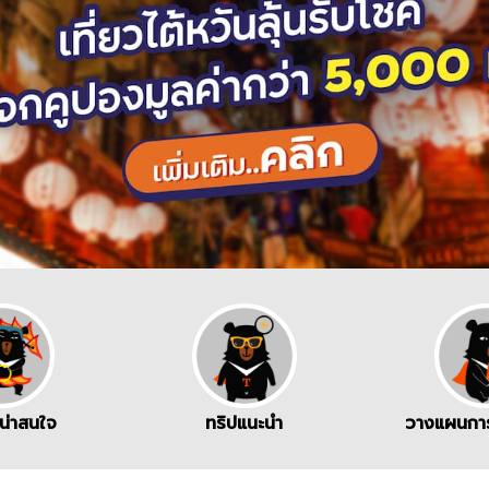
่น่าสนใจ
ทริปแนะนำ
วางแผนการ