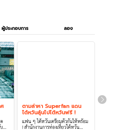
ผู้ประกอบการ
ลอง
าศ
ตามล่าหา Superfan แดน
เริ่มแล้ว !
ไต้หวันลุ้นไปไต้หวันฟรี !
ไต้หวัน ปี 2
ส
ุด
แฟน ๆ ไต้หวันเตรียมตัวกันให้พร้อม
เผยดีไซน์ของ
ับ
! สำนักงานการท่องเที่ยวไต้หวัน
เทศกาลโคมไฟไ